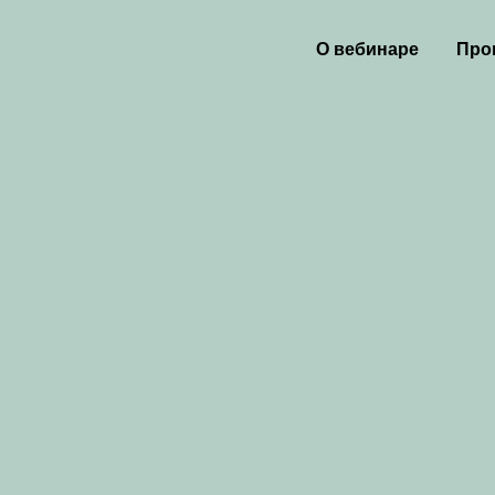
О вебинаре
Про