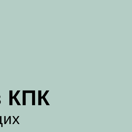
в КПК
щих