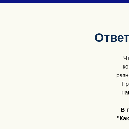
Ответ
Ч
ко
разн
Пр
на
В 
"Ка