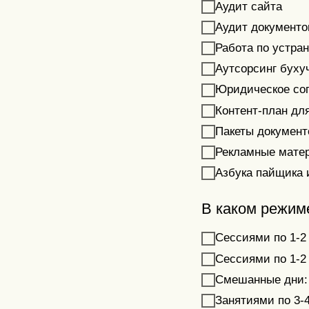
Аудит сайта
Аудит документо
Работа по устра
Аутсорсинг буху
Юридическое со
Контент-план дл
Пакеты документ
Рекламные мате
Азбука пайщика 
В каком режим
Сессиями по 1-2
Сессиями по 1-2
Смешанные дни: 
Занятиями по 3-4