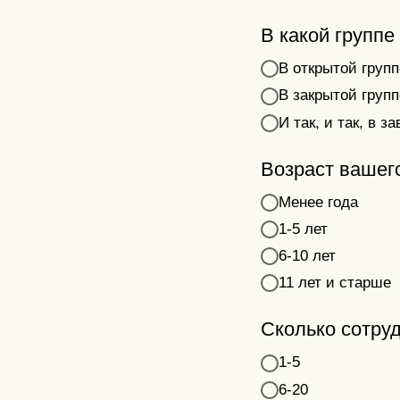
В какой группе
В открытой груп
В закрытой групп
И так, и так, в 
Возраст вашег
Менее года
1-5 лет
6-10 лет
11 лет и старше
Сколько сотру
1-5
6-20