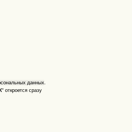
рсональных данных
.
К
" откроется сразу