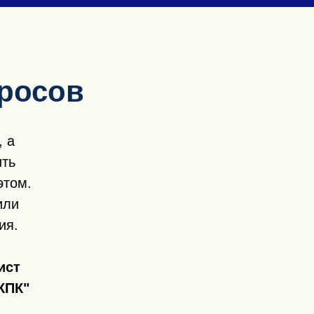
просов
 а
ить
этом.
или
ия.
ист
КПК"